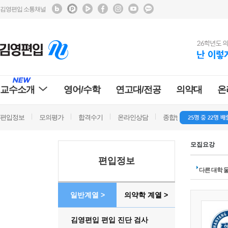
김영편입 소통채널
교수소개
영어/수학
연고대/전공
의약대
온
편입정보
모의평가
합격수기
온라인상담
종합반 방문상담
학
모집요강
편입정보
다른 대학 
일반계열 >
의약학 계열 >
김영편입 편입 진단 검사