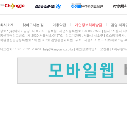
회사소개
찾아오시는 길
이용약관
개인정보처리방침
김영 저작
상호 : (주)아이비김영
대표이사 : 김석철
사업자등록번호 120-88-27562
본사 : 서울시 서
통신판매신고번호 : 제 2020-서울서초-3437호
신고기관명 : 서울시 서초구
호스팅제공자 : 
학원설립운영등록번호 : 제 원-352호 김영평생교육원 | 위치 : 서울시 서초구 서초대로78길 4
대표전화 : 1661-7022 | e-mail :
| 개인정보책임자 : 오창훈 | Copyright(c)
help@kimyoung.co.kr