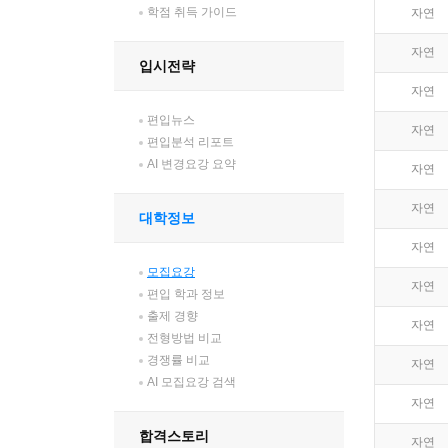
학점 취득 가이드
자연
자연
입시전략
자연
편입뉴스
자연
편입분석 리포트
AI 변경요강 요약
자연
자연
대학정보
자연
모집요강
자연
편입 학과 정보
출제 경향
자연
전형방법 비교
경쟁률 비교
자연
AI 모집요강 검색
자연
합격스토리
자연