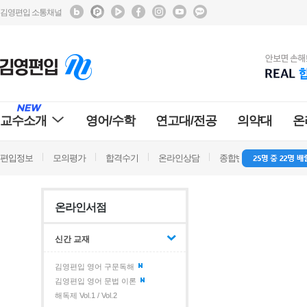
김영편입 소통채널
교수소개
영어/수학
연고대/전공
의약대
온
편입정보
모의평가
합격수기
온라인상담
종합반 방문상담
학
온라인서점
신간 교재
김영편입 영어 구문독해
김영편입 영어 문법 이론
해독제 Vol.1 / Vol.2