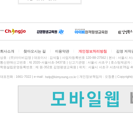
회사소개
찾아오시는 길
이용약관
개인정보처리방침
김영 저작
상호 : (주)아이비김영
대표이사 : 김석철
사업자등록번호 120-88-27562
본사 : 서울시 서
통신판매신고번호 : 제 2020-서울서초-3437호
신고기관명 : 서울시 서초구
호스팅제공자 : 
학원설립운영등록번호 : 제 원-352호 김영평생교육원 | 위치 : 서울시 서초구 서초대로78길 4
대표전화 : 1661-7022 | e-mail :
| 개인정보책임자 : 오창훈 | Copyright(c)
help@kimyoung.co.kr