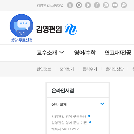
김영편입 소통채널
교수소개
영어/수학
연고대/전공
편입정보
모의평가
합격수기
온라인상담
온라인서점
신간 교재
김영편입 영어 구문독해
김영편입 영어 문법 이론
해독제 Vol.1 / Vol.2