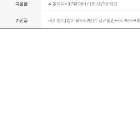
🔥[올해대비] 7월 영어 이론 신규반 개강
다음글
📣[이벤트] 썸머 페스티발 (수강료할인+스타벅스+
이전글