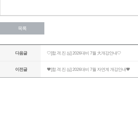
목록
🤍[합.격.진.심] 2026대비 7월 大개강안내🤍
다음글
🖤[합.격.진.심] 2026대비 7월 자연계 개강안내🖤
이전글