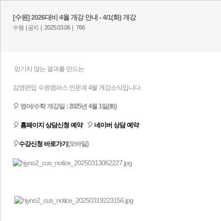
[수원] 2026대비 4월 개강 안내 - 4/1(화) 개강
수원 |
공지 |
2025.03.06 |
766
믿기지 않는 결과를 만드는
김영편입 수원캠퍼스 인문계 4월 개강소식입니다.
🎈
​ 영어/
수학
​ 개강일
​ : 2025년 4월 1일(화)
🎈
​
🎈
홈페이지 상담신청 예약
네이버 상담 예약
🎈
(모바일)
수강신청 바로가기
​