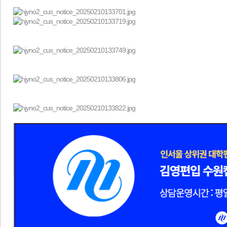
​
​ ​​