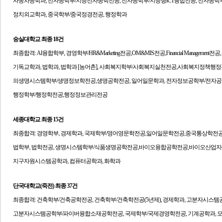
자동차공학과, 전자공학부/지능전자공학전공, 전자공학부/지능형ICT융합전공, 전자공
정치외교학과, 중국학부/중국정경전공, 행정학과
숭실대학교
최종 18건
최종합격:
AI융합학부, 경영학부/HR&Marketing전공,OM&MIS전공,Financial Managemen
기독교학과, 법학과, 법학과 [농어촌], 사회복지학부/사회복지실천전공,사회복지정책행정전
의생명시스템학부/생명정보학전공,생명공학전공, 일어일문학과, 전자정보공학부/전자공
행정학부/행정학전공,행정정보관리전공
세종대학교
최종 15건
최종합격:
경영학부, 경제학과, 국제학부/영어영문학전공,일어일문학전공,중국통상학전공
법학부, 법학전공, 생명시스템학부/식품생명공학전공,바이오융합공학전공,바이오산업자
지구자원시스템공학과, 컴퓨터공학과, 화학과
단국대학교(죽전)
최종 37건
최종합격:
건축학부/건축공학전공, 건축학부/건축학전공(5년제), 경제학과, 고분자시스
고분자시스템공학부/파이버융합소재공학전공, 국제학부/국제경영학전공, 기계공학과, 