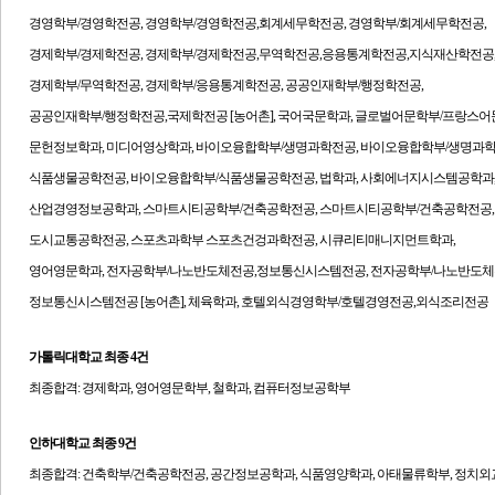
경영학부/경영학전공, 경영학부/경영학전공,회계세무학전공, 경영학부/회계세무학전공,
경제학부/경제학전공, 경제학부/경제학전공,무역학전공,응용통계학전공,지식재산학전공
경제학부/무역학전공, 경제학부/응용통계학전공, 공공인재학부/행정학전공,
공공인재학부/행정학전공,국제학전공 [농어촌], 국어국문학과, 글로벌어문학부/프랑스어
문헌정보학과, 미디어영상학과, 바이오융합학부/생명과학전공, 바이오융합학부/생명과학
식품생물공학전공, 바이오융합학부/식품생물공학전공, 법학과, 사회에너지시스템공학과
산업경영정보공학과, 스마트시티공학부/건축공학전공, 스마트시티공학부/건축공학전공,
도시교통공학전공, 스포츠과학부 스포츠건겅과학전공, 시큐리티매니지먼트학과,
영어영문학과, 전자공학부/나노반도체전공,정보통신시스템전공, 전자공학부/나노반도체
정보통신시스템전공 [농어촌], 체육학과, 호텔외식경영학부/호텔경영전공,외식조리전공
가톨릭대학교
최종 4건
최종합격:
경제학과, 영어영문학부, 철학과, 컴퓨터정보공학부
인하대학교
최종 9건
최종합격:
건축학부/건축공학전공, 공간정보공학과, 식품영양학과, 아태물류학부, 정치외