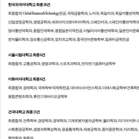
한국외국어대학교
최종 26건
최종합격:
Global Business&Technology전공, 국제금융학과, 노어과, 독일어과, 독일어통번역
산업경영공학과, 생명공학과, 세르비아크로아티아학과, 스페인어과, 스페인어통번역학과
영어통번역학과, 융합인재학부, 융합일본지역전공, 이탈리아어통번역학과, 일본언어문화
전자물리학과, 정보통신공학과, 정치외교학과, 중국언어문화학부, 컴퓨터공학전공
서울시립대학교
최종 6건
최종합격: 교통공학과, 생명과학과, 스포츠과학과, 전자전기컴퓨터공학부
이화여자대학교
최종 6건
최종합격:
경제학과, 국제학부/국제학전공, 데이터사이언스학과, 미래사회공학부/건축학전공
융합콘텐츠학과, 휴먼기계바이오공학부
건국대학교
최종 23건
최종합격:
건축학부, 경영학과, 경제학과, 기계로봇자동차공학부, 물리학과, 미디어커뮤
사회환경공학부, 생명과학특성학과, 응용통계학과, 재료공학과, 중어중문학과, 지리학과,
행정학과, 화학과