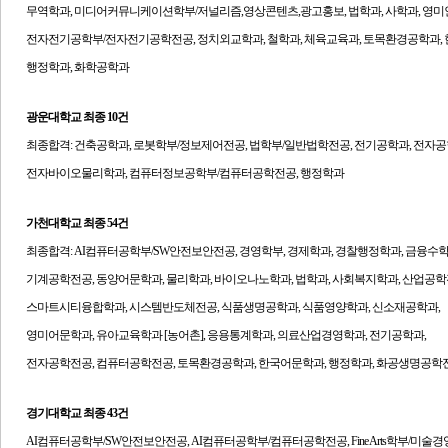
무역학과, 미디어커뮤니케이션학부/저널리즘,영상콘텐츠,광고홍보, 법학과, 사학과, 영미
전자전기공학부/전자전기공학전공, 정치외교학과, 철학과, 체육교육과, 토목환경공학과, 
행정학과, 화학공학과
광운대학교
최종 10건
최종합격:
건축공학과, 로봇학부/정보제어전공, 법학부/일반법학전공, 전기공학과, 전자공
전자바이오물리학과, 컴퓨터정보공학부/컴퓨터공학전공, 행정학과
가천대학교 최종 54건
최종합격:
AI컴퓨터공학부/SW안전보안전공, 경영학부, 경제학과, 경찰행정학과, 금융수학
기계공학전공, 동양어문학과, 물리학과, 바이오나노학과, 법학과, 사회복지학과, 산업공학
스마트시티융합학과, 시스템반도체전공, 식품생명공학과, 식품영양학과, 신소재공학과,
영미어문학과, 유아교육학과 [농어촌], 응용통계학과, 의료산업경영학과, 전기공학과,
전자공학전공, 컴퓨터공학전공, 토목환경공학과, 한국어문학과, 행정학과, 화공생명공학전
경기대학교 최종 43건
AI컴퓨터공학부/SW안전보안전공, AI컴퓨터공학부/컴퓨터공학전공, Fine Arts학부/미술경