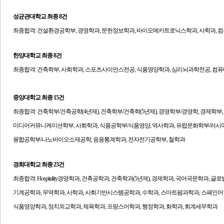
​성균관대학교
최종 8건
최종합격: 건설환경공학부, 경영학과, 문헌정보학과, 바이오메카트로닉스학과, 사학과, 
한양대학교
최종 8건
최종합격:
건축학부, 사회학과, 스포츠사이언스전공, 식품영양학과, 심리뇌과학전공, 컴
중앙대학교
최종 15건
최종합격:
건축학부/건축공학(4년제), 건축학부/건축학(5년제), 경영학부/경영학, 경제학부,
미디어커뮤니케이션학부,
사회학과, 식품공학부/식품영양, 역사학과, 유럽문화학부/러시
융합공학부/나노바이오소재공학, 응용통계학과, 전자전기공학부, 철학과
경희대학교
최종 23건
최종합격:
Hospitality경영학과, 건축공학과, 건축학과(5년제), 경제학과, 국어국문학과,
기계공학과, 무역학과, 사학과, 사회기반시스템공학과, 수학과, 스마트팜과학과, 스페인어
식품영양학과, 정치외교학과, 체육학과, 프랑스어학과, 행정학과, 화학과, 회계세무학과