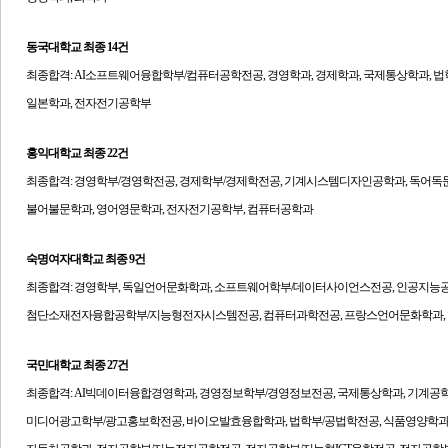
동국대학교
최종 14건
최종합격:
AI소프트웨어융합학부/컴퓨터공학전공, 경영학과, 경제학과, 국제통상학과, 법
일본학과, 전자전기공학부
홍익대학교
최종 22건
최종합격:
경영학부/경영학전공, 경제학부/경제학전공, 기계시스템디자인공학과, 독어독문
불어불문학과, 영어영문학과, 전자전기공학부, 컴퓨터공학과
숙명여자대학교
최종 9건
최종합격:
경영학부, 독일언어문화학과, 소프트웨어학부/데이터사이언스전공, 인공지능공
첨단소재전자융합공학부/지능형전자시스템전공, 컴퓨터과학전공, 프랑스언어문화학과, 
국민대학교
최종 27건
최종합격:
AI빅데이터융합경영학과, 경영정보학부/경영정보전공, 국제통상학과, 기계공
미디어광고학부/광고홍보학전공, 바이오발효융합학과, 법학부/공법학전공, 식품영양학과