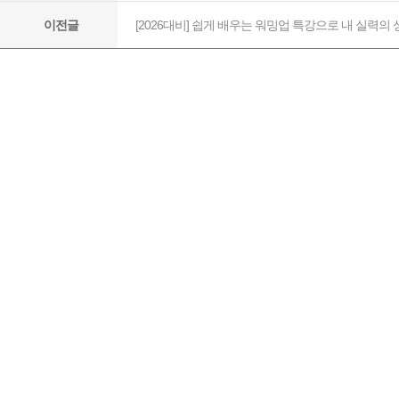
[2026대비] 쉽게 배우는 워밍업 특강으로 내 실력의
이전글