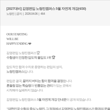
[2027대비] 김영편입 노량진캠퍼스 5월 자연계 개강(4/30)
노량진 |
공지 |
2026.04.06 |
464
​OUR STARTING
WILL BE
HAPPY ENDING ❤️
김영편입 노량진캠퍼스🏆
수험생이 인정한 압도적 몰입도 1위 🏆
압도적인 합격 수치로 증명하는 편입의 성지,
노량진캠퍼스
입니다.
편입은 결국,
끝까지 버티는 힘이 합격을 결정
합니다.
흔들림 없는 학습량
과
빈틈없는 관리
가 있는 곳에서
시작해야 실패하지 않습니다.
김영편입 노량진캠퍼스
5
월 자연계 개강 안내문
이 공개 되었습니다.
"대한민국 수험의 중심 노량진, 그 정점에서 김영편입 노량진캠퍼스가 합격의 문을 