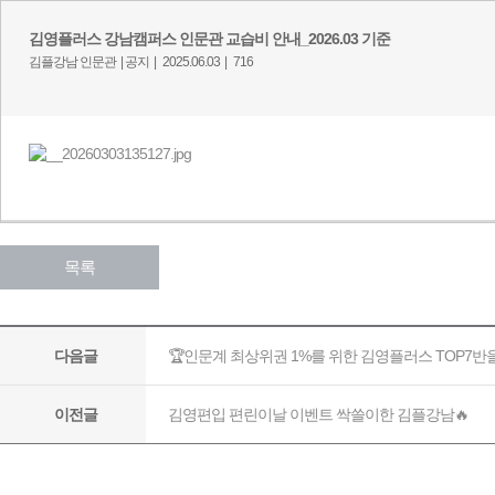
김영플러스 강남캠퍼스 인문관 교습비 안내_2026.03 기준
김플강남 인문관 |
공지 |
2025.06.03 |
716
목록
🏆인문계 최상위권 1%를 위한 김영플러스 TOP7
다음글
김영편입 편린이날 이벤트 싹쓸이한 김플강남🔥
이전글