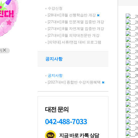
수강신청
[28대비] 8월 선행학습반 개강
[27대비] 8월 인문계열 집중반 개강
[27대비] 8월 자연계열 집중반 개강
[27대비] 8월 의약대전문반 개강
[의약대] 서류/면접 대비 프로그램
기
공지사항
공지사항
[2027대비] 종합반 수강지원혜택
대전 문의
042-488-7033
지금 바로 카톡 상담