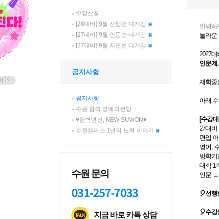
수강신청
[28대비] 9월 선행반 대개강
[27대비] 9월 인문반 대개강
[27대비] 9월 자연반 대개강
공지사항
기
공지사항
수원 합격 명예의전당
♥완벽변신, NEW SUWON♥
수원캠퍼스 1년의 노력 이야기
수원 문의
031-257-7033
지금 바로 카톡 상담