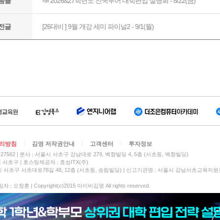
리방침
김영 저작권안내
고객센터
투자정보
27562
본사 : 서울시 서초구 강남대로 279, 백향빌딩 4, 5층 (서초동, 백향빌딩)
시 서초구
호스팅제공자 : 효성ITX(주)
 서초구 서초대로78길 48, 12층 (서초동, 송림빌딩) | 신고기관명 : 서울시 강남서초교육지원
 오창훈 | Copyright(c)2015 아이비김영 All rights reserved.