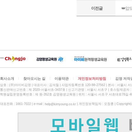
회사소개
찾아오시는 길
이용약관
개인정보처리방침
김영 저작
상호 : (주)아이비김영
대표이사 : 김석철
사업자등록번호 120-88-27562
본사 : 서울시 서
통신판매신고번호 : 제 2020-서울서초-3437호
신고기관명 : 서울시 서초구
호스팅제공자 : 
학원설립운영등록번호 : 제 원-352호 김영평생교육원 | 위치 : 서울시 서초구 서초대로78길 4
대표전화 : 1661-7022 | e-mail :
| 개인정보책임자 : 오창훈 | Copyright(c)
help@kimyoung.co.kr