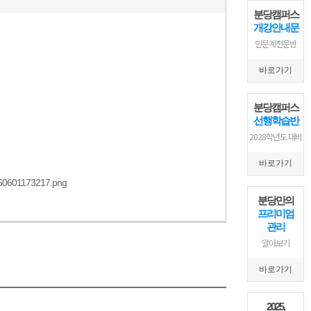
분당캠퍼스
개강안내문
인문계전문반
바로가기
분당캠퍼스
선행학습반
2028학년도 대비
바로가기
분당만의
프리미엄
관리
알아보기
바로가기
2025,