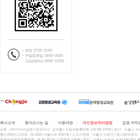
평일 : 07:00~22:00
주말/공휴일 : 09:00~20:00
(상담/결제는 09:00~18:00)
회사소개
찾아오시는 길
이용약관
개인정보처리방침
김영 저작
상호 : (주)아이비김영
대표이사 : 김석철
사업자등록번호 120-88-27562
본사 : 서울시 서
통신판매신고번호 : 제 2020-서울서초-3437호
신고기관명 : 서울시 서초구
호스팅제공자 : 
학원설립운영등록번호 : 제 원-352호 김영평생교육원 | 위치 : 서울시 서초구 서초대로78길 4