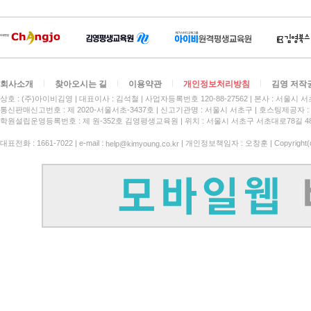
회사소개
찾아오시는 길
이용약관
개인정보처리방침
김영 저작
상호 : (주)아이비김영
대표이사 : 김석철
사업자등록번호 120-88-27562
본사 : 서울시 서
통신판매신고번호 : 제 2020-서울서초-3437호
신고기관명 : 서울시 서초구
호스팅제공자 : 
학원설립운영등록번호 : 제 원-352호 김영평생교육원 | 위치 : 서울시 서초구 서초대로78길 4
대표전화 : 1661-7022 | e-mail :
| 개인정보책임자 : 오창훈 | Copyright(c)
help@kimyoung.co.kr