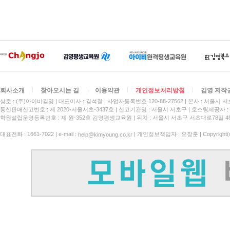
회사소개
찾아오시는 길
이용약관
개인정보처리방침
김영 저작
상호 : (주)아이비김영
대표이사 : 김석철
사업자등록번호 120-88-27562
본사 : 서울시 서
통신판매신고번호 : 제 2020-서울서초-3437호
신고기관명 : 서울시 서초구
호스팅제공자 : 
학원설립운영등록번호 : 제 원-352호 김영평생교육원 | 위치 : 서울시 서초구 서초대로78길 4
대표전화 : 1661-7022 | e-mail :
| 개인정보책임자 : 오창훈 | Copyright(c)
help@kimyoung.co.kr