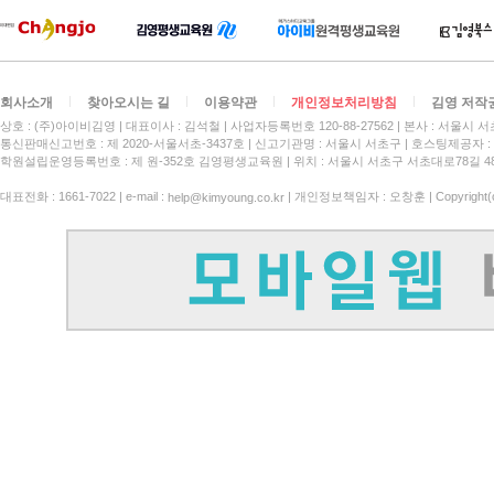
회사소개
찾아오시는 길
이용약관
개인정보처리방침
김영 저작
상호 : (주)아이비김영
대표이사 : 김석철
사업자등록번호 120-88-27562
본사 : 서울시 서
통신판매신고번호 : 제 2020-서울서초-3437호
신고기관명 : 서울시 서초구
호스팅제공자 : 
학원설립운영등록번호 : 제 원-352호 김영평생교육원 | 위치 : 서울시 서초구 서초대로78길 4
대표전화 : 1661-7022 | e-mail :
| 개인정보책임자 : 오창훈 | Copyright(c)
help@kimyoung.co.kr