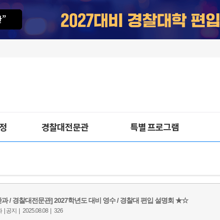
정
경찰대전문관
특별 프로그램