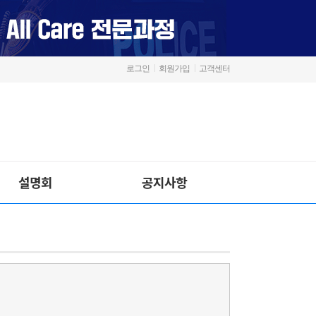
로그인
회원가입
고객센터
설명회
공지사항