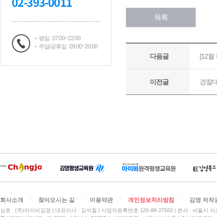
02-393-0011
평일 : 07:00~22:00
주말/공휴일 : 09:00~20:00
회사소개
찾아오시는 길
이용약관
개인정보처리방침
김영 저작
상호 : (주)아이비김영
대표이사 : 김석철
사업자등록번호 120-88-27562
본사 : 서울시 서