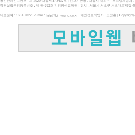
통신판매신고번호 : 제 2020-서울서초-3437호
신고기관명 : 서울시 서초구
호스팅제공자 : 
학원설립운영등록번호 : 제 원-352호 김영평생교육원 | 위치 : 서울시 서초구 서초대로78길 4
대표전화 : 1661-7022 | e-mail :
| 개인정보책임자 : 오창훈 | Copyright(c)
help@kimyoung.co.kr