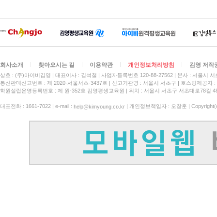
회사소개
찾아오시는 길
이용약관
개인정보처리방침
김영 저작
상호 : (주)아이비김영
대표이사 : 김석철
사업자등록번호 120-88-27562
본사 : 서울시 서
통신판매신고번호 : 제 2020-서울서초-3437호
신고기관명 : 서울시 서초구
호스팅제공자 : 
학원설립운영등록번호 : 제 원-352호 김영평생교육원 | 위치 : 서울시 서초구 서초대로78길 4
대표전화 : 1661-7022 | e-mail :
| 개인정보책임자 : 오창훈 | Copyright(c)
help@kimyoung.co.kr