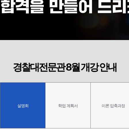
학
업
계
획
서
강
좌
신
청
하
기
경찰대전문관 8월 개강 안내
설명회
학업 계획서
이론 압축과정