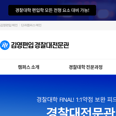
김영편입 메인
단과캠퍼스 메인
캠퍼스 소개
경찰대학 전문과정