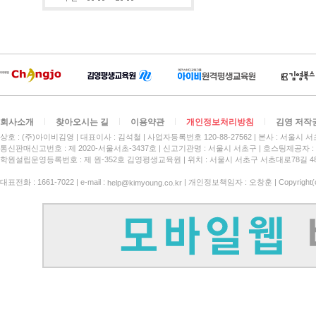
회사소개
찾아오시는 길
이용약관
개인정보처리방침
김영 저작
상호 : (주)아이비김영
대표이사 : 김석철
사업자등록번호 120-88-27562
본사 : 서울시 서
통신판매신고번호 : 제 2020-서울서초-3437호
신고기관명 : 서울시 서초구
호스팅제공자 : 
학원설립운영등록번호 : 제 원-352호 김영평생교육원 | 위치 : 서울시 서초구 서초대로78길 4
대표전화 : 1661-7022 | e-mail :
| 개인정보책임자 : 오창훈 | Copyright(c)
help@kimyoung.co.kr