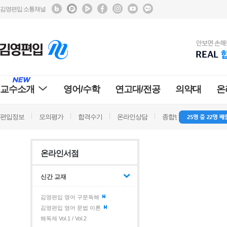
김영편입 소통채널
교수소개
영어/수학
연고대/전공
의약대
온
편입정보
모의평가
합격수기
온라인상담
종합반 방문상담
학
온라인서점
신간 교재
김영편입 영어 구문독해
김영편입 영어 문법 이론
해독제 Vol.1 / Vol.2