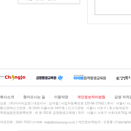
회사소개
찾아오시는 길
이용약관
개인정보처리방침
김영 저작
상호 : (주)아이비김영
대표이사 : 김석철
사업자등록번호 120-88-27562
본사 : 서울시 서
통신판매신고번호 : 제 2020-서울서초-3437호
신고기관명 : 서울시 서초구
호스팅제공자 : 
학원설립운영등록번호 : 제 원-352호 김영평생교육원 | 위치 : 서울시 서초구 서초대로78길 4
대표전화 : 1661-7022 | e-mail :
| 개인정보책임자 : 오창훈 | Copyright(c)
help@kimyoung.co.kr