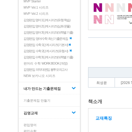
MVP Starter
MVP Vol.1 시리즈
MVP Vol.2 시리즈
김영편입 영어 1단계 시리즈(유형 학습)
김영편입 영어 2단계 시리즈(심화 문풀)
김영편입 영어 3단계 시리즈(대학별 기출)
김영편입 영어/수학 최신기출문제집
김영편입 수학 1단계 시리즈(기본서)
김영편입 수학 2단계 시리즈(유형서)
김영편입 수학 3단계 시리즈(대학별 기출)
편머리 수학
WORK BOOK (개정)
김영편입 의약대편입 봉투모의고사
NEW 보카니오 시리즈
최성윤
[202
내가 만드는 기출문제집
기출문제집 만들기
책소개
김영교재
교재특징
편입영어
편입수학