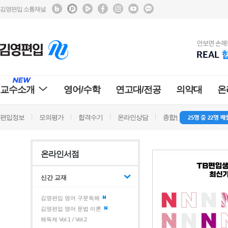
김영편입 소통채널
교수소개
영어/수학
연고대/전공
의약대
온
편입정보
모의평가
합격수기
온라인상담
종합반 방문상담
학
온라인서점
신간 교재
김영편입 영어 구문독해
김영편입 영어 문법 이론
해독제 Vol.1 / Vol.2