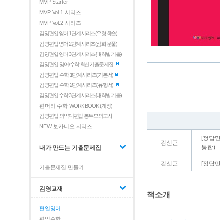
MVP Starter
MVP Vol.1 시리즈
MVP Vol.2 시리즈
김영편입 영어 1단계 시리즈(유형 학습)
김영편입 영어 2단계 시리즈(심화 문풀)
김영편입 영어 3단계 시리즈(대학별 기출)
김영편입 영어/수학 최신기출문제집
김영편입 수학 1단계 시리즈(기본서)
김영편입 수학 2단계 시리즈(유형서)
김영편입 수학 3단계 시리즈(대학별 기출)
편머리 수학
WORK BOOK (개정)
김영편입 의약대편입 봉투모의고사
NEW 보카니오 시리즈
[정답만
김신근
통합)
내가 만드는 기출문제집
김신근
[정답만
기출문제집 만들기
김영교재
책소개
편입영어
편입수학