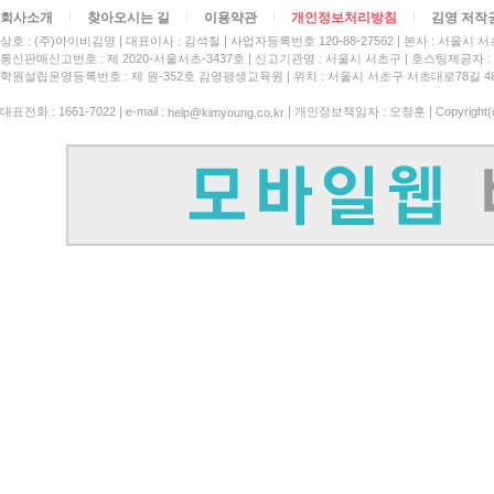
회사소개
찾아오시는 길
이용약관
개인정보처리방침
김영 저작
상호 : (주)아이비김영
대표이사 : 김석철
사업자등록번호 120-88-27562
본사 : 서울시 서
통신판매신고번호 : 제 2020-서울서초-3437호
신고기관명 : 서울시 서초구
호스팅제공자 : 
학원설립운영등록번호 : 제 원-352호 김영평생교육원 | 위치 : 서울시 서초구 서초대로78길 4
대표전화 : 1661-7022 | e-mail :
| 개인정보책임자 : 오창훈 | Copyright(c)
help@kimyoung.co.kr