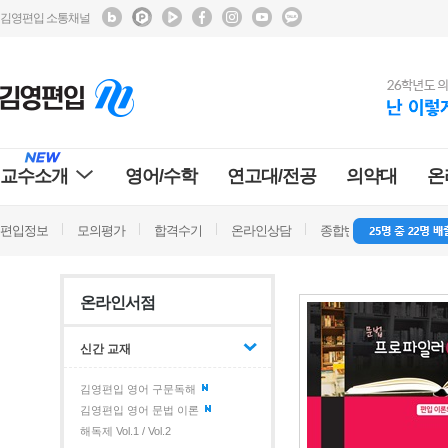
김영편입 소통채널
교수소개
영어/수학
연고대/전공
의약대
온
편입정보
모의평가
합격수기
온라인상담
종합반 방문상담
학
온라인서점
신간 교재
김영편입 영어 구문독해
김영편입 영어 문법 이론
해독제 Vol.1 / Vol.2