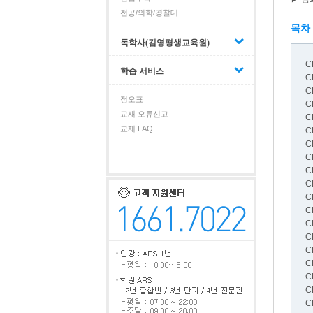
전공/의학/경찰대
목차
독학사(김영평생교육원)
C
학습 서비스
C
C
정오표
C
교재 오류신고
C
교재 FAQ
C
C
C
C
C
C
C
C
C
C
C
C
C
C