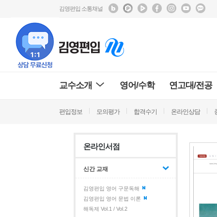
김영편입 소통채널
교수소개
영어/수학
연고대/전공
편입정보
모의평가
합격수기
온라인상담
온라인서점
신간 교재
김영편입 영어 구문독해
김영편입 영어 문법 이론
해독제 Vol.1 / Vol.2