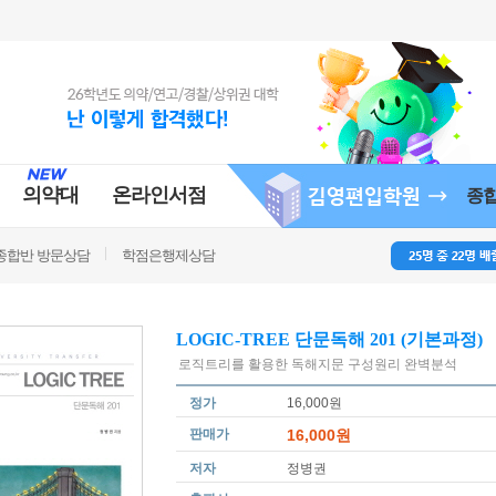
의약대
온라인서점
종
종합반 방문상담
학점은행제상담
LOGIC-TREE 단문독해 201 (기본과정)
로직트리를 활용한 독해지문 구성원리 완벽분석
정가
16,000원
판매가
16,000원
저자
정병권