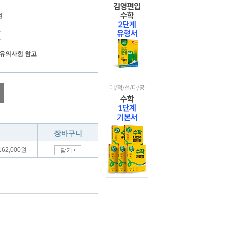
원
고
고
 유의사항 참고
장바구니
162,000원
담기