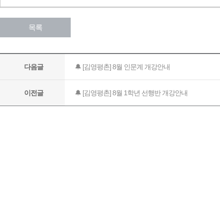
목록
🔔 [김영평촌] 8월 인문계 개강안내
다음글
🔔 [김영평촌] 8월 1학년 선행반 개강안내
이전글