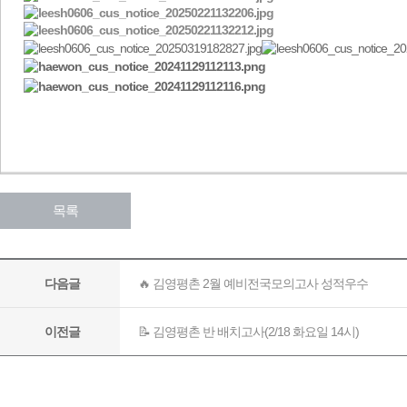
목록
🔥 김영평촌 2월 예비전국모의고사 성적우수
다음글
📝 김영평촌 반 배치고사(2/18 화요일 14시)
이전글