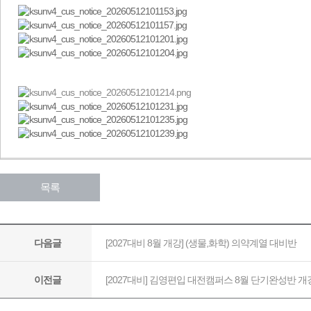
목록
[2027대비 8월 개강] (생물,화학) 의약계열 대비반
다음글
[2027대비] 김영편입 대전캠퍼스 8월 단기완성반 개
이전글