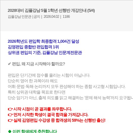
2028대비 김플강남 5월 1학년 선행반 개강안내 (5/4)
김플강남 인문관 |
공지 |
2026.04.02 |
1186
2026학년도 편입학 최종합격 1,004건 달성
김영편입 종합반 편입합격 1위​
상위권 편입의 기준, 김플강남 인문계전문관​
✔ 편입, 왜 지금 시작해야 할까요?
편입은 단기간에 점수를 올리는 시험이 아닙니다.
단순히 영어 한 과목이라 해도
어휘·문법·독해·논리까지 모두 완성해야 하는 종합 사고형 시험입니다.
특히 상위권 대학을 목표로 한다면
단순 암기가 아닌, 출제 의도를 읽고 해결하는 ‘문제 해석 능력’까지 요구됩
👉 시작 시점이 곧 결과를 좌우합니다.
👉 먼저 시작한 학생이 결국 합격을 가져갑니다.
👉 실제 김영편입 수강생 중 합격생의 59%는 선행반 출신!
🍀 이런 학생에게 추천합니다