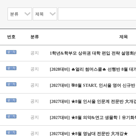
번호
분류
제목
공지
1학년&학부모 상위권 대학 편입 전략 설명회(대구) 
공지
[2028대비] 🔥얼리 썸머스쿨🔥 선행반 8월 대
공지
[2027대비] 🎯8월 START, 인서울 영어 신규
공지
[2027대비] ★8월 인서울 인문계 전문반 大개
공지
[2027대비] ★8월 의약&연고 생물학ㅣ유
공지
[2027대비] ★8월 영남대 전문반 大개강★