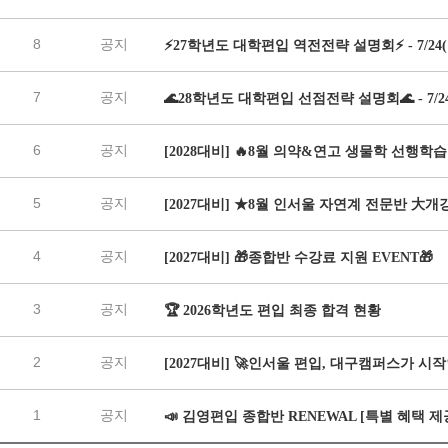
8
공지
⚡27학년도 대학편입 역전전략 설명회⚡ - 7/24(
7
공지
🌊28학년도 대학편입 선점전략 설명회🌊 - 7/24
6
공지
[2028대비] 🔥8월 의약&연고 생물학 선행학
5
공지
[2027대비] ★8월 인서울 자연계 전문반 大개
4
공지
[2027대비] 🎁종합반 수강료 지원 EVENT🎁
3
공지
🏆 2026학년도 편입 최종 합격 현황
2
공지
[2027대비] 🚀인서울 편입, 대구캠퍼스가 시
1
공지
📣 김영편입 종합반 RENEWAL [특별 혜택 제