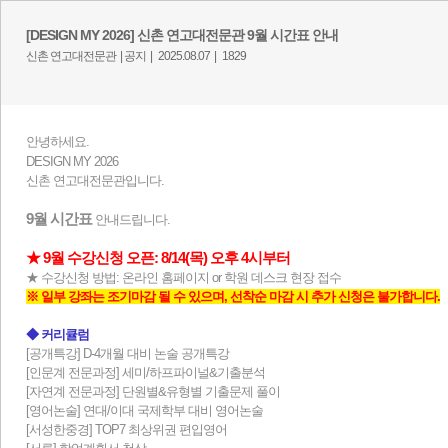
[DESIGN MY 2026] 신촌 연고대전문관 9월 시간표 안내
신촌 연고대전문관 |
공지 |
2025.08.07 |
1829
안녕하세요.
DESIGN MY 2026
신촌 연고대전문관입니다.
9월 시간표
안내드립니다.
★ 9월 수강신청 오픈: 8/14(목) 오후 4시부터
★ 수강신청 방법: 온라인 홈페이지 or 학원 데스크 현장 접수
※ 일부 강좌는 조기마감 될 수 있으며, 선착순 마감 시 추가 신청은 불가합니다.
◆ 커리큘럼
[공개특강] D-4개월 대비 논술 공개특강
[인문계 전문과정] 세미/하프파이널&기출분석
[자연계 전문과정] 단원별&유형별 기출문제 풀이
[영어논술] 연대/이대 국제학부 대비 영어논술
[서성한중경] TOP7 최상위권 편입영어