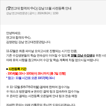
[🏆연고대 합격의 中心] 강남 11월 사전등록 안내
강남 연고대전문관 |
공지 |
2024.09.24 |
1150
안녕하세요.
연고대 합격의 中心,
김영편입 강남 연고대전문관입니다.
11-12월은 최종 파이널 모의고사로 진행되는 시기인 만큼,
기존 수강생분들의 학습 연속성이 이어질 수 있도록
10월 강남 수강생
을 위한
사
​아래 유의 사항을 참고하시어 수강 및 학습 계획에 차질 없으시길 바랍니다.
■
사전등록 기간
-
10/14(월) 10시~10/16(수) 18시
까지 [총 3일 진행]
* 참고 : 11월 시간표 오픈 10/17(목) 16시
※ 11~12월 (6주/7주/2개월) 결제에 한하여 접수가능
※ 데스크 방문결제 or 온라인 결제 링크 접속하여 접수가능
※ 온라인 결제는 사전등록 오픈일에 안내 링크 전송 예정
자세한 문의는 아래 카톡문의 주시면 도와드리겠습니다.