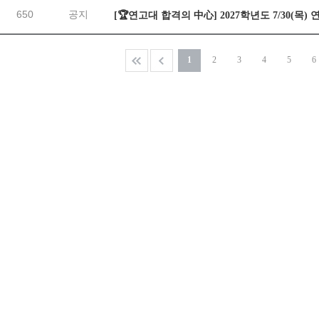
650
공지
[🏆연고대 합격의 中心] 2027학년도 7/30(목
1
2
3
4
5
6