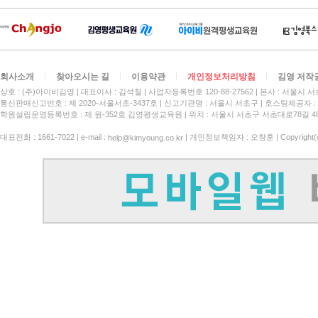
회사소개
찾아오시는 길
이용약관
개인정보처리방침
김영 저작
상호 : (주)아이비김영
대표이사 : 김석철
사업자등록번호 120-88-27562
본사 : 서울시 서
통신판매신고번호 : 제 2020-서울서초-3437호
신고기관명 : 서울시 서초구
호스팅제공자 : 
학원설립운영등록번호 : 제 원-352호 김영평생교육원 | 위치 : 서울시 서초구 서초대로78길 4
대표전화 : 1661-7022 | e-mail :
| 개인정보책임자 : 오창훈 | Copyright(c)
help@kimyoung.co.kr