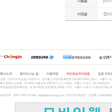
회사소개
찾아오시는 길
이용약관
개인정보처리방침
김영 저작
상호 : (주)아이비김영
대표이사 : 김석철
사업자등록번호 120-88-27562
본사 : 서울시 서
통신판매신고번호 : 제 2020-서울서초-3437호
신고기관명 : 서울시 서초구
호스팅제공자 : 
학원설립운영등록번호 : 제 원-352호 김영평생교육원 | 위치 : 서울시 서초구 서초대로78길 4
대표전화 : 1661-7022 | e-mail :
| 개인정보책임자 : 오창훈 | Copyright(c)
help@kimyoung.co.kr