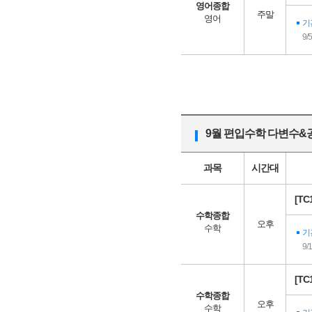
영어종합
주말
영어
기
9/
9월 편입수학 다변수&
과목
시간대
[T
수학종합
오후
수학
기
9/
[T
수학종합
오후
수학