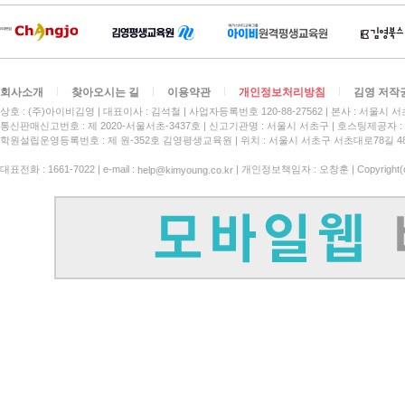
회사소개
찾아오시는 길
이용약관
개인정보처리방침
김영 저작
상호 : (주)아이비김영
대표이사 : 김석철
사업자등록번호 120-88-27562
본사 : 서울시 서
통신판매신고번호 : 제 2020-서울서초-3437호
신고기관명 : 서울시 서초구
호스팅제공자 : 
학원설립운영등록번호 : 제 원-352호 김영평생교육원 | 위치 : 서울시 서초구 서초대로78길 4
대표전화 : 1661-7022 | e-mail :
| 개인정보책임자 : 오창훈 | Copyright(c)
help@kimyoung.co.kr