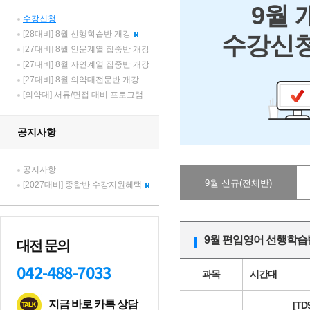
9월 
수강신청
[28대비] 8월 선행학습반 개강
수강신청
[27대비] 8월 인문계열 집중반 개강
[27대비] 8월 자연계열 집중반 개강
[27대비] 8월 의약대전문반 개강
[의약대] 서류/면접 대비 프로그램
공지사항
공지사항
9월 신규(전체반)
[2027대비] 종합반 수강지원혜택
9월 편입영어 선행학
대전 문의
042-488-7033
과목
시간대
지금 바로 카톡 상담
[T