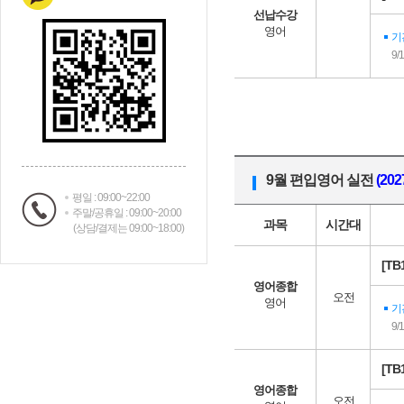
선납수강
영어
기
9/
9월 편입영어 실전
(20
평일 : 09:00~22:00
주말/공휴일 : 09:00~20:00
과목
시간대
(상담/결제는 09:00~18:00)
[T
영어종합
오전
영어
기
9/
[T
영어종합
오전